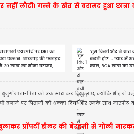
 घर नहीं लौटी! गन्ने के खेत से बरामद हुआ छात्रा
USD $
वाराणसी एयरपोर्ट पर DRI का
'तुम किसी और से बात क्
बड़ा एक्शन: शारजाह की फ्लाइट
करती हो?' ... प्यार में
से 70 लाख का सोना बरामद,
काल, BCA छात्रा का घर 
USD $1
=
तस्कर गिरफ्तार
गला
Updated
08/08/2026 16:
बुजुर्ग माता-पिता को एक साथ कर दिया जाए, क्योंकि भीड़ में उन्हे
डियो बनाने पर पिताजी को धक्का दिया और उनके साथ मारपीट क
बुलाकर प्रॉपर्टी डीलर की बेरहमी से गोली मारकर