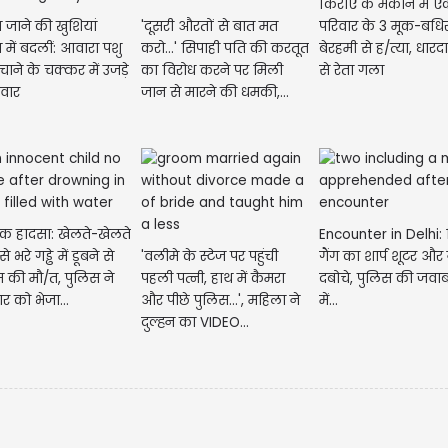
किराए के मकान में ए
 जाने की खुशियां
'दूसरी औरतों से बात मत
परिवार के 3 मूक-बधि
में बदलीं: आवारा पशु
करो...' सिपाही पति की करतूत
बेरहमी से ह/त्या, धार
ाने के चक्कर में उजड़े
का विरोध करने पर मिली
से रेता गला
िवार
जान से मारने की धमकी,...
ाक हादसा: खेलते-खेलते
Encounter in Delhi: 
े भरे गड्ढे में डूबने से
'वलीमे के स्टेज पर पहुंची
गैंग का शार्प शूटर औ
म की मौ/त, पुलिस ने
पहली पत्नी, हाथ में कैमरा
दबोचे, पुलिस की जवा
ार को भेजा...
और पीछे पुलिस...', महिला ने
में...
दुल्हन का VIDEO...
मेष |