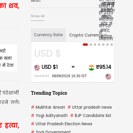
खतरा
 का शव,
Show All
Currency Rate
Crypto Currency
CAD $
यों
 शक बना
में रेता
₹95.14
CAD $1
₹68.20
=
Updated
30 IST
08/08/2026 16:30 IST
ं परेशानी
Trending Topics
रने लगे।
#
Mukhtar Ansari
#
Uttar pradesh news
#
Yogi Adityanath
#
BJP Candidate list
#
Uttar Pradesh Election News
 हत्या,
#
Yogi Government