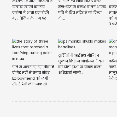
कंडक्टर ने मांगा किराया तो
21 साल की शादी और 5 बच्चे:
दिखाया खाकी का रोब:
रोज-रोज के क्लेश से तंग आकर
बारात
दारोगा ने आधा घंटा रोकी
पति ने शिव मंदिर में जो किया
मातम 
बस, चेकिंग के नाम पर
वो....
को बच
काटा...
3 पर
सुर्खियों में आई IPS मोनिका
शुक्ला,किसान आंदोलन में बस
दर्दन
पति से अलग रह रही बीवी ने
को दोनों हाथों से रोकने वाली
पानी स
दो गैर मर्दों से बनाए संबंध,
अधिकारी जानी...
मासू
Ex-boyfriend को लगी
ठेकेद
तीसरे प्रेमी की भनक तो...