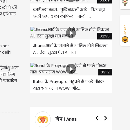
03:09
क ही
र लोगों की
काफिला रुका... पुलिसकर्मी उतरे... फिर बढ़ा
दार हथियार
अली अहमद का काफिला, जालौन...
Jokes
02:35
Jhansi:भाई के जनाजे में शामिल होने निकला
Ali, ऐसा सुरक्षा घेरा बनाया...
हिमांशु भाऊ
03:12
र नाबालिग
बी फायरिंग
Rahul के Prayagraj पहुंचने से पहले पोस्टर
वार! ‘प्रयागराज WOW’ और...
 Aries
वृषभ | Taurus