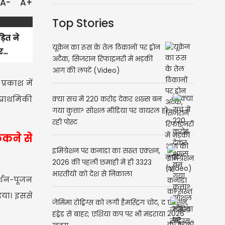
A-
A+
Top Stories
़ित ने
यूक्रेन का रूस के तेल ठिकानों पर ड्रोन
...
अटैक, सिजरान रिफाइनरी में भड़कीं
आग की लपटें (Video)
प्रकाश में
प्राथमिकी
क्या सच में 220 करोड़ देकर शख्स बन
गया कुत्ता? सोशल मीडिया पर वायरल हो
रही पोस्ट
ेंकने से
इमिग्रेशन पर कनाडा का सख्त एक्शन,
2026 की पहली छमाही में ही 3323
भारतीयों को देश से निकाला
र्शन-पूजन
िया। इससे
जेमिमा रोड्रिग्स को लगी हैमस्ट्रिंग चोट, द
हंड्रेड से बाहर; एशिया कप पर भी मंडराया