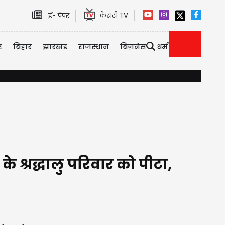
केसरी TV
ई- पेपर
र
बिहार
झारखंड
राजस्थान
बिज़नेस
धर्म
अन्य राज्यों में चुनाव खत्म होंगे,... भाजपा की पूरी मशीनरी उत्तर प्रदेश की ओर
े श्रद्धालु परिवार को पीटा,