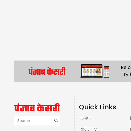
Be o
Try
Quick Links