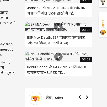
03:06
Jhansi: माफिया अतीक अहमद के छोटे बेटे
 खराब,
अबान की मौत, सड़क हादसे में गई...
ला ने
Jokes
, CCTV में
03:02
BSP MLA Death: BSP विधायक उमाशंकर
सिंह का निधन, बीएसपी अध्यक्ष...
03:02
ीना बनकर
Rahul Gandhi के छात्र संवाद पर सियासत!,
 में
कांग्रेस बोली- BJP डर गई,...
िए बुलाते,
मेष | Aries
वृषभ | Taurus