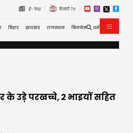
केसरी TV
ई- पेपर
र
बिहार
झारखंड
राजस्थान
बिज़नेस
धर्म
अन्य राज्यों में चुनाव खत्म होंगे,... भाजपा की पूरी मशीनरी उत्तर प्रदेश की 
के उड़े परखच्चे, 2 भाइयों सहित