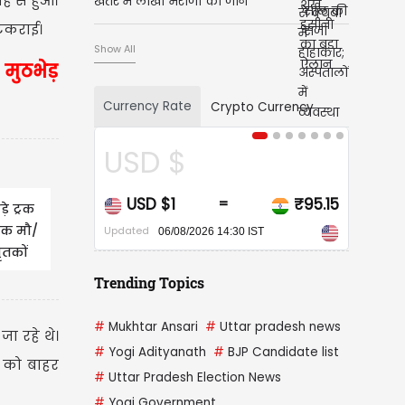
ह से हुआ।
खतरे में लाखों मरीजों की जान
 टकराई।
Show All
 मुठभेड़
Currency Rate
Crypto Currency
 $
CAD $
$1
₹95.15
CAD $1
₹6
=
=
े ट्रक
नाक मौ/
Updated
6/08/2026 14:30 IST
06/08/2026 14:30 IST
ृतकों
Trending Topics
#
Mukhtar Ansari
#
Uttar pradesh news
ा रहे थे।
#
Yogi Adityanath
#
BJP Candidate list
ं को बाहर
#
Uttar Pradesh Election News
#
Yogi Government