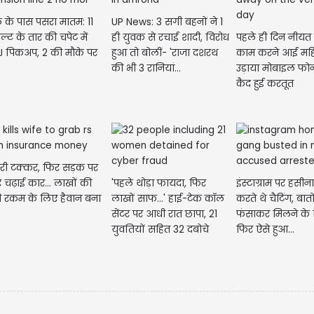
 के पास पसरा मातम: 11
UP News: 3 सगी बहनों ने 1
ल्ट के तार की चपेट में
ही युवक से रचाई शादी, विरोध
पहले ही दिन नीयत
 पिकअप, 2 की मौके पर
हुआ तो बोलीं- 'राजा दशरथ
काम करने आई महि
की भी 3 रानियां...
उड़ाया मोबाइल फोन
कैद हुई करतूत
ारी टक्कर, फिर सड़क पर
चढ़ाई कार... लाखों की
'पहले थोड़ा फायदा, फिर
इंस्टाग्राम पर हस
ी रकम के लिए हैवान बना
लाखों साफ...' हाई-टेक कॉल
करते थे चैटिंग, बातों
सेंटर पर आधी रात छापा, 21
फंसाकर मिलने के ल
युवतियों सहित 32 दबोचे
फिर ऐसे हुआ...