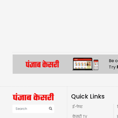
Be o
Try
Quick Links
ई-पेपर
केसरी TV