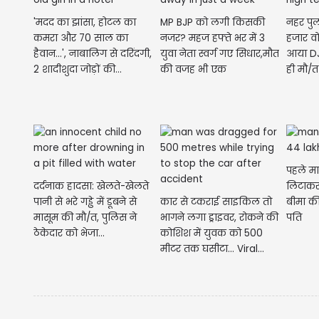
'मदद का झांसा, होटल का
MP BJP को लगी किसकी
नहर पुल
कमरा और 70 साल का
नजर? महज हफ्ते भर में 3
हजार वो
हैवान...', नाबालिग से दरिंदगी,
युवा नेता स्वर्ग गए सिधार,मौत
आया DJ
2 शादीशुदा जोड़ों की...
की वजह भी एक
ही मौ/त
पहले म
दर्दनाक हादसा: खेलते-खेलते
लिटाकर 
पानी से भरे गड्ढे में डूबने से
कार से टकराई साइकिल तो
बीमा क
मासूम की मौ/त, पुलिस ने
भागने लगा ड्राइवर, रोकने की
पति
ठेकेदार को भेजा...
कोशिश में युवक को 500
मीटर तक घसीटा... Viral...