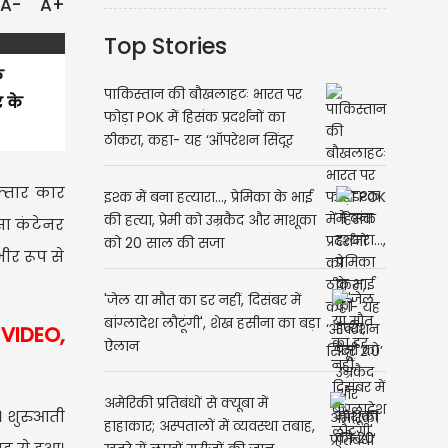
A-
A+
Top Stories
क
पाकिस्तान की बौखलाहटः भारत पर
र के
फोड़ा POK में हिसंक प्रदर्शनों का
ठीकरा, कहा- यह ‘ऑपरेशन सिंदूर
2.0’
्तार कार
इश्क में बना हत्यारा..., प्रेमिका के भाई
की हत्या, प्रेमी को उम्रकैद और माशूका
सा कंटेनर
को 20 साल की सजा
ीर रूप से
'जेल या मौत का डर नहीं, दिसंबर में
बांग्लादेश लौटूंगी', शेख हसीना का बड़ा
 VIDEO,
ऐलान
अमेरिकी प्रतिबंधों से क्यूबा में
। शुरुआती
हाहाकार; अस्पतालों में व्यवस्था तबाह,