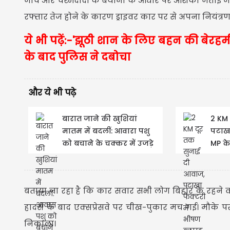
जांच और चश्मदीदों के बयानों के आधार पर आशंका जताई ज
रफ्तार तेज होने के कारण ड्राइवर कार पर से अपना नियंत्रण
ये भी पढ़ें:-'झूठी शान के लिए बहन की बेरहमी स
के बाद पुलिस ने दबोचा
और ये भी पढ़े
बारात जाने की खुशियां
2 KM 
मातम में बदलीं: आवारा पशु
पटाखा
को बचाने के चक्कर में उजड़े
MP के
3 परिवार
विक्ष
बताया जा रहा है कि कार सवार सभी लोग बिहार के रहने वाल
हादसे के बाद एक्सप्रेसवे पर चीख-पुकार मच गई। मौके प
निकाला।