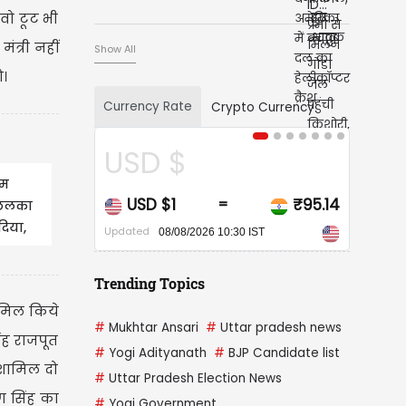
वो टूट भी
ंत्री नहीं
Show All
ो।
Currency Rate
Crypto Currency
SD $
CAD $
िम
USD $1
₹95.14
CAD $1
=
=
 छलका
दिया,
ated
Updated
08/08/2026 10:30 IST
08/08/2026 10:30 IST
Trending Topics
शामिल किये
#
Mukhtar Ansari
#
Uttar pradesh news
िंह राजपूत
#
Yogi Adityanath
#
BJP Candidate list
े शामिल दो
#
Uttar Pradesh Election News
रण सिंह का
#
Yogi Government