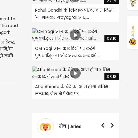
03:14
Rahul Gandhi के खिलाफ पोस्टर वॉर, लिखा-
'जो भागकर Prayagraj आए,...
Jokes
03:10
ल टैंकर,
CM Yogi आज कांवड़ियों पर करेंगे
 जिं/दा
पुष्पवर्षा,सुरक्षा और अन्य व्यवस्थाओं...
 हो सकी
03:18
Atiq Ahmed के बेटे का आज होगा अंतिम
संस्कार, जेल से पैरोल पर...
मेष | Aries
वृषभ | Taurus