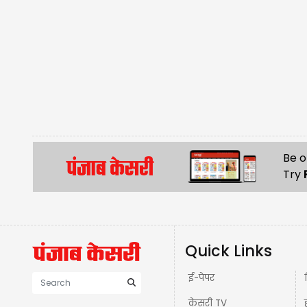
Be o
Try
Quick Links