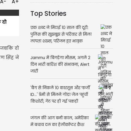
A-
A+
Top Stories
ि दो
एक शब्द ने मिटाई 10 साल की दूरी:
पुलिस की सूझबूझ से परिवार से मिला
लापता शख्स, परिजन हुए भावुक
है जबकि दो
रण सिंह ने
Jammu में बिगड़ेगा मौसम, अगले 2
दिन भारी बारिश की संभावना, Alert
जारी
'बैग से निकले 10 कारतूस और फर्जी
ID...' प्रेमी से मिलने गोंडा जेल पहुंची
किशोरी, गेट पर ही गई पकड़ी
जंगल की आग बनी काल, अमेरिका
में बचाव दल का हेलीकॉप्टर क्रैश