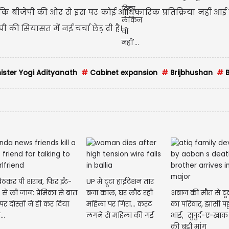
ांकि बीजेपी की ओर से इस पर कोई आधिकारिक प्रतिक्रिया नहीं आई 
की सियासत में नई चर्चा छेड़ दी है।
ister Yogi Adityanath
#
Cabinet expansion
#
Brijbhushan
#
B
ैठकर पी शराब, फिर ईंट-
UP में टूटा हाईटेंशन तार
ं से ली जान: प्रेमिका से बात
बना काल, घर लौट रही
अबान की मौत से ट
पर दोस्तों ने ही कर दिया
महिला पर गिरा... करंट
का परिवार, झांसी पहुं
..
लगने से महिला की गई
भाई, सुपुर्द-ए-खाक
जान
की बड़ी मांग