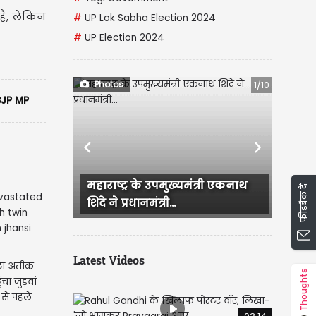
है, लेकिन
#
UP Lok Sabha Election 2024
#
UP Election 2024
Photos
1/10
JP MP
Previous
Next
महाराष्ट्र के उपमुख्यमंत्री एकनाथ
CM रेखा गुप्ता और BJP 
फीडबैक दें
शिंदे ने प्रधानमंत्री...
नेताओं ने सुषमा स्वराज
Latest Videos
ूटा अतीक
Thoughts
चा जुड़वां
 से पहले