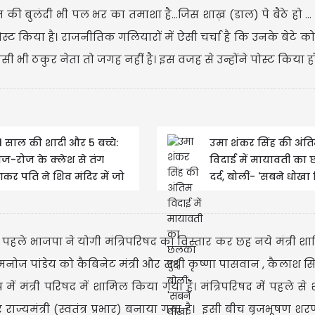
ी बुलंदी भी पल भर का तमाशा है...जिस शाख़ (डाल) पे बैठे हो ... 
स्ट किया है। राजनीतिक गलियारों में ऐसी चर्चा है कि उनके बेटे को म
िसी भी ठकुर नेता तो जगह नहीं है। इस वजह से उन्होंने पोस्ट किया ह
U
1 साल की शादी और 5 बच्चे:
उमा शंकर सिंह की अंत
ोज-रोज के क्लेश से तंग
विदाई में मायावती का
कर पति ने शिव मंदिर में जो
दर्द, बोलीं- 'सबने धोखा 
Upd
िया वो....
लेकिन वो नहीं'...
से पहले भाजपा ने योगी मंत्रिपरिषद का विस्तार कर छह नये मंत्री 
था मनोज पांडेय को कैबिनेट मंत्री और सुश्री कृष्णा पासवान , कैलाश स
रुप में मंत्री परिषद में शामिल किया गया है। मंत्रिपरिषद में पहले स
र राज्यमंत्री (स्वतंत्र प्रभार) बनाया गया है। इसी बीच बृजभूषण श