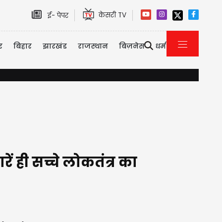
केसरी TV
ई- पेपर
र
बिहार
झारखंड
राजस्थान
बिज़नेस
धर्म
अन्य राज्यों में चुनाव खत्म होंगे,... भाजपा की पूरी मशीनरी उत्तर प्रदेश की
 ही सच्चे लोकतंत्र का