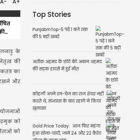
A-
A+
Top Stories
वाचित
PunjabmTop-5 पढ़ें 1 बजे तक
ी...
की 5 बड़ी खबरें
िलनाडु के
ेतृत्व की
अतीक अहमद के छोटे बेटे अबान अहमद
की सड़क हादसे में हुई मौत
कतंत्र का
ए रखने और
कोहली अपने रन-चेज का राज शेयर नहीं
करते थे, संन्यास के बाद रहाणे ने किया
खुलासा
ी योजनाओं
द्रमुक को
Gold Price Today: आज फिर महंगा
नेताओं को
हुआ सोना-चांदी, जानें 24 और 22 कैरेट