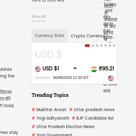
गोल्ड के ताजा भाव
Show All
Currency Rate
Crypto Currency
USD $
CAD $
USD $1
₹95.21
CAD $1
=
=
Updated
Updated
06/08/2026 12:30 IST
06/08/2026 12:30 I
तिहास!
Trending Topics
ारत की
ला Gold,
#
Mukhtar Ansari
#
Uttar pradesh news
#
Yogi Adityanath
#
BJP Candidate list
#
Uttar Pradesh Election News
#
Yogi Government