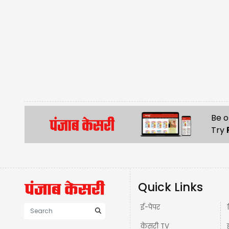
Be o
Try
Quick Links
ई-पेपर
केसरी TV