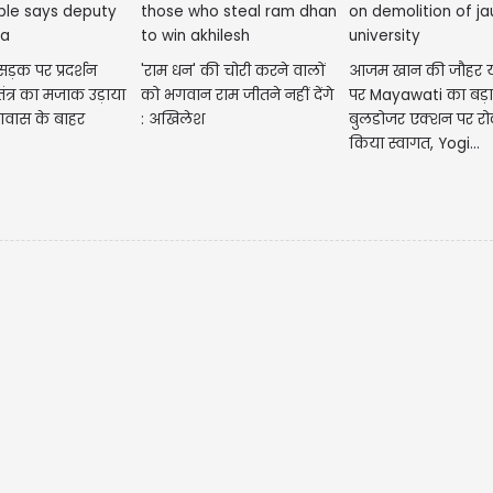
सड़क पर प्रदर्शन
'राम धन' की चोरी करने वालों
आजम खान की जौहर यून
तंत्र का मजाक उड़ाया
को भगवान राम जीतने नहीं देंगे
पर Mayawati का बड़ा
आवास के बाहर
: अखिलेश
बुलडोजर एक्शन पर र
किया स्वागत, Yogi...