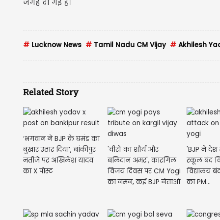
जगह दी गई है।
#
Lucknow News
#
Tamil Nadu CM Vijay
#
Akhilesh Ya
Related Story
‘भगवान ने BJP के घमंड का
बुखार उतार दिया’, बांकीपुर
'वीरों का शौर्य और
'BJP ने देश 
नतीजे पर अखिलेश यादव
बलिदान अमर', कारगिल
स्कूल बंद क
का X पोस्ट
विजय दिवस पर CM Yogi
विद्यालय ब
का नमन, कई BJP नेताओं
का PM...
ने भी दी...